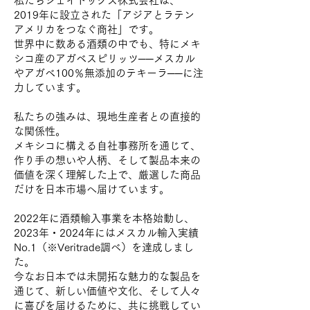
私たちジェイドックス株式会社は、
2019年に設立された「アジアとラテン
アメリカをつなぐ商社」です。
世界中に数ある酒類の中でも、特にメキ
シコ産のアガベスピリッツ──メスカル
やアガベ100％無添加のテキーラ──に注
力しています。
私たちの強みは、現地生産者との直接的
な関係性。
メキシコに構える自社事務所を通じて、
作り手の想いや人柄、そして製品本来の
価値を深く理解した上で、厳選した商品
だけを日本市場へ届けています。
2022年に酒類輸入事業を本格始動し、
2023年・2024年にはメスカル輸入実績
No.1（※Veritrade調べ）を達成しまし
た。
今なお日本では未開拓な魅力的な製品を
通じて、新しい価値や文化、そして人々
に喜びを届けるために、共に挑戦してい