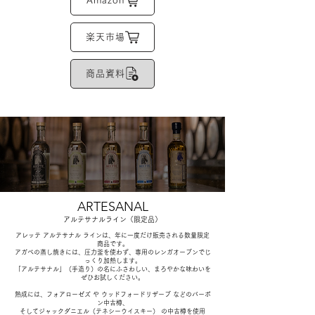
Amazon
楽天市場
商品資料
ARTESANAL
アルテサナルライン（限定品）
アレッテ アルテサナル ラインは、年に一度だけ販売される数量限定
商品です。
アガベの蒸し焼きには、圧力釜を使わず、専用のレンガオーブンでじ
っくり加熱します。
「アルテサナル」（手造り）の名にふさわしい、まろやかな味わいを
ぜひお試しください。
熟成には、フォアローゼズ や ウッドフォードリザーブ などのバーボ
ン中古樽、
そしてジャックダニエル（テネシーウイスキー） の中古樽を使用