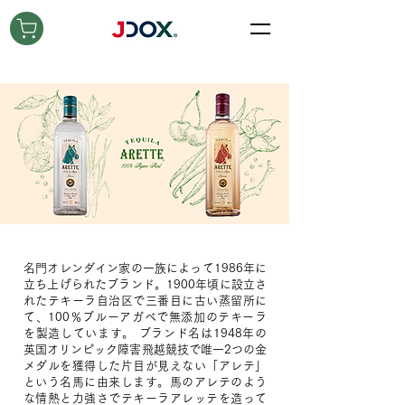
名門オレンダイン家の一族によって1986年に
立ち上げられたブランド。1900年頃に設立さ
れたテキーラ自治区で三番目に古い蒸留所に
て、100％ブルーアガベで無添加のテキーラ
を製造しています。 ブランド名は1948年の
英国オリンピック障害飛越競技で唯一2つの金
メダルを獲得した片目が見えない「アレテ」
という名馬に由来します。馬のアレテのよう
な情熱と力強さでテキーラアレッテを造って