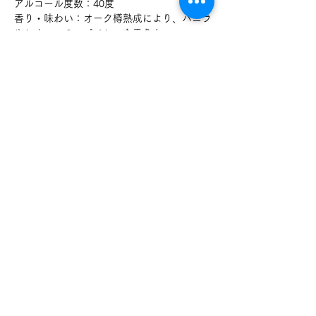
アルコール度数：40度
香り・味わい：オーク樽熟成により、バニラ
やシナモンのスパイシーな香りと、
アーモンドのようなやさしい甘さが広がる、
まろやかで奥深い味わいが特徴です。
おすすめのペアリング